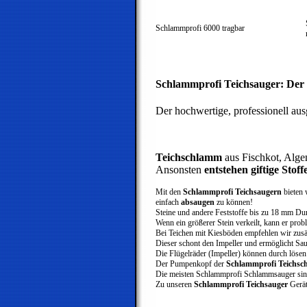
Sc
Schlammprofi 6000 tragbar
mit
Schlammprofi Teichsauger: Der 
Der hochwertige, professionell aus
Teichschlamm
aus Fischkot, Alge
Ansonsten
entstehen giftige Stoff
Mit den
Schlammprofi Teichsaugern
bieten 
einfach
absaugen
zu können!
Steine und andere Feststoffe bis zu 18 mm Du
Wenn ein größerer Stein verkeilt, kann er prob
Bei Teichen mit Kiesböden empfehlen wir zusä
Dieser schont den
Impeller
und ermöglicht Sau
Die Flügelräder (Impeller) können durch löse
Der Pumpenkopf der
Schlammprofi Teichs
Die meisten Schlammprofi Schlammsauger sin
Zu unseren
Schlammprofi Teichsauger
Gerät