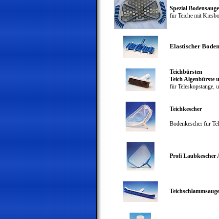
Spezial Bodensaug
für Teiche mit Kiesb
Elastischer Bode
Teichbürsten
Teich Algenbürste 
für Teleskopstange, u
Teichkescher
Bodenkescher für Te
Profi Laubkescher 
Teichschlammsauge