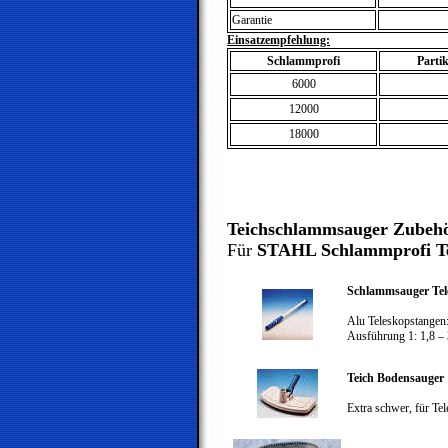
Garantie
Einsatzempfehlung:
Schlammprofi
Parti
6000
12000
18000
Teichschlammsauger Zubeh
Für
STAHL Schlammprofi Te
Schlammsauger Tel
Alu Teleskopstangen
Ausführung 1: 1,8
– 
Teich Bodensauger
Extra schwer, für Te