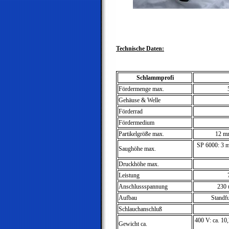
Technische Daten:
Schlammprofi
Fördermenge max.
Gehäuse & Welle
Förderrad
Fördermedium
Partikelgröße max.
12 m
SP 6000: 3 
Saughöhe max.
Druckhöhe max.
Leistung
Anschlussspannung
230 
Aufbau
Standf
Schlauchanschluß
400 V: ca. 10,
Gewicht ca.