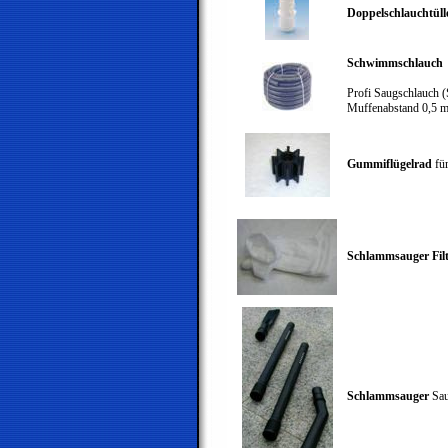
Doppelschlauchtüll
Schwimmschlauch
Profi Saugschlauch (
Muffenabstand 0,5 
Gummiflügelrad
fü
Schlammsauger Filt
Schlammsauger
Sau