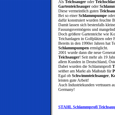
Als
Teichsauger
oder
Teichschl
Gartenteichsauger
oder
Schlamm
Diese vermeintlich guten
Teichsau
Bei so einer
Schlammpumpe
ode
dafür konstruiert wurden feuchte 
Damit lassen sich bestenfalls klei
Fassungsvermögens und mangelnder
Doch größere Gartenteiche wie Ko
Teichanlagen in Golfplätzen oder F
Bereits in den 1990er Jahren hat 
Schlammpumpen
ermöglicht.
2001 wurde dann die neue Genera
Teichsauger
! Seit mehr als 19 Jah
allem Kunden in Deutschland, Öst
Dabei wurden die Schlammprofi
T
seither am Markt als Maßstab für
P
Egal ob
Schwimmteichsauger
,
Ko
leisten gute Arbeit!
Auch Industriekunden vertrauen a
Germany!
STAHL Schlammprofi Teichsau